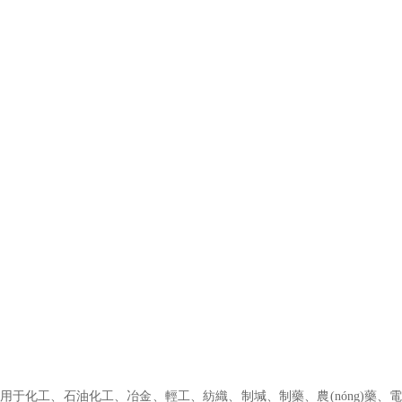
、冶金、輕工、紡織、制堿、制藥、農(nóng)藥、電