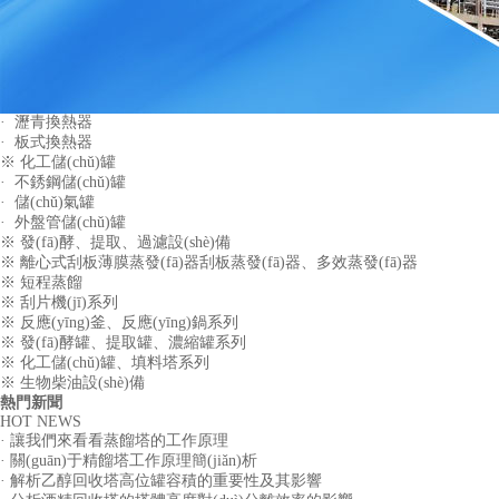
※ 換熱器、冷凝器系列
· 列管換熱器
· 不銹鋼列管換熱器
· 碳鋼列管換熱器
· 螺旋板換熱器
· 鈦換熱器
· 瀝青換熱器
· 板式換熱器
※ 化工儲(chǔ)罐
· 不銹鋼儲(chǔ)罐
· 儲(chǔ)氣罐
· 外盤管儲(chǔ)罐
※ 發(fā)酵、提取、過濾設(shè)備
※ 離心式刮板薄膜蒸發(fā)器刮板蒸發(fā)器、多效蒸發(fā)器
※ 短程蒸餾
※ 刮片機(jī)系列
※ 反應(yīng)釜、反應(yīng)鍋系列
※ 發(fā)酵罐、提取罐、濃縮罐系列
※ 化工儲(chǔ)罐、填料塔系列
※ 生物柴油設(shè)備
熱門新聞
HOT NEWS
· 讓我們來看看蒸餾塔的工作原理
· 關(guān)于精餾塔工作原理簡(jiǎn)析
· 解析乙醇回收塔高位罐容積的重要性及其影響