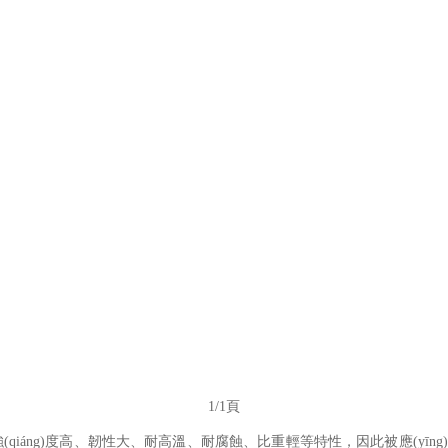
1/1頁
大、耐高溫、耐腐蝕、比重輕等特性，因此被應(yīng)用于化工、石油化工